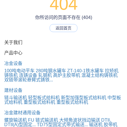
404
你所访问的页面不存在 (404)
返回首页
关于我们
产品中心
冶金设备
100吨电动平车
280吨钢水罐车
ZT-140-1铁水罐车
拉矫机
铸铁机
连铸设备
轧钢机
高炉主胶带机
混凝土结构铸铁机
双链带滚轮悬臂式铸铁...
建材设备
链斗输送机
轻型板式给料机
新型加强型板式给料机
中型板
式给料机
重型板式给料机
重型板式给料机
冶金建材通用设备
螺旋输送机
FU 链式输送机
大倾角波状挡边输送
DTII、
DTII(A)型固定...
TD75型固定式带式输送...
输送机
胶带机