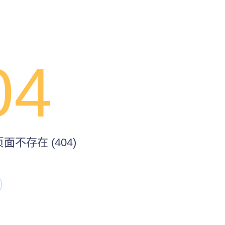
04
不存在 (404)