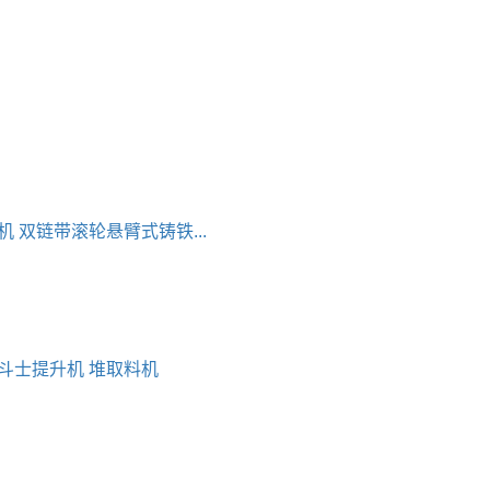
机
双链带滚轮悬臂式铸铁...
斗士提升机
堆取料机