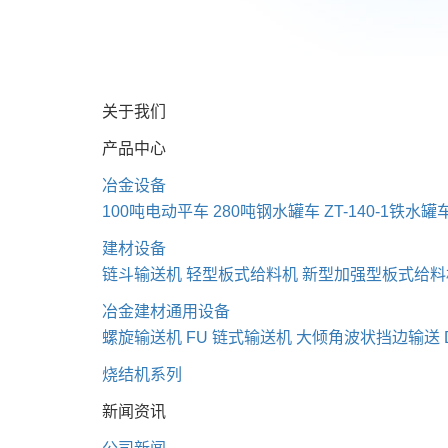
关于我们
产品中心
冶金设备
100吨电动平车
280吨钢水罐车
ZT-140-1铁水罐
建材设备
链斗输送机
轻型板式给料机
新型加强型板式给料
冶金建材通用设备
螺旋输送机
FU 链式输送机
大倾角波状挡边输送
烧结机系列
新闻资讯